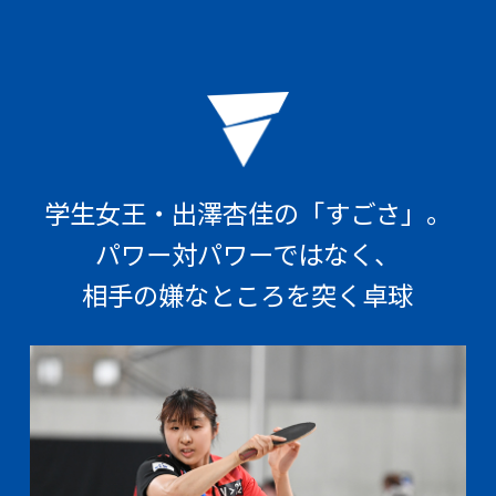
学生女王・出澤杏佳の「すごさ」。
パワー対パワーではなく、
相手の嫌なところを突く卓球