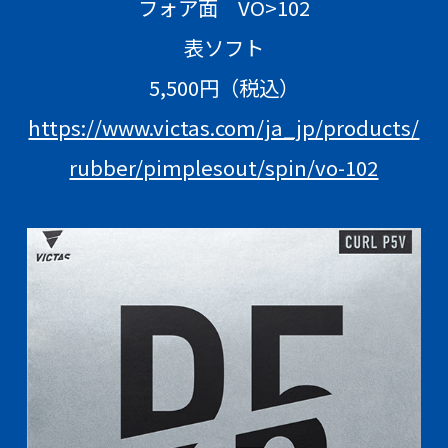
フォア面 VO>102
表ソフト
5,500円（税込）
https://www.victas.com/ja_jp/products/
rubber/pimplesout/spin/vo-102