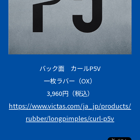
バック面 カールP5V
一枚ラバー（OX）
3,960円（税込）
https://www.victas.com/ja_jp/products/
rubber/longpimples/curl-p5v